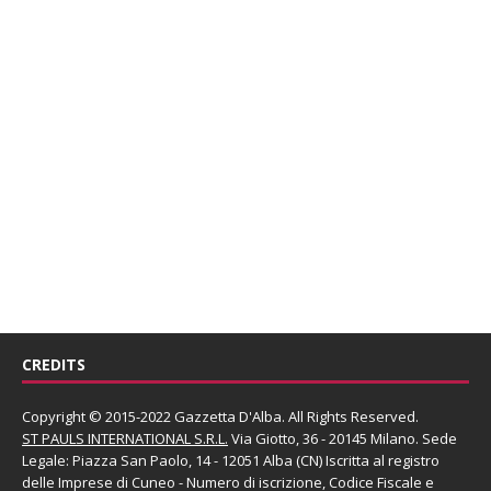
CREDITS
Copyright © 2015-2022 Gazzetta D'Alba. All Rights Reserved.
ST PAULS INTERNATIONAL S.R.L.
Via Giotto, 36 - 20145 Milano. Sede
Legale: Piazza San Paolo, 14 - 12051 Alba (CN) Iscritta al registro
delle Imprese di Cuneo - Numero di iscrizione, Codice Fiscale e