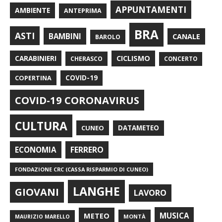
APPUNTAMENTI
AMBIENTE
ANTEPRIMA
BRA
ASTI
BAMBINI
CANALE
BAROLO
CARABINIERI
CICLISMO
CHERASCO
CONCERTO
COPERTINA
COVID-19
COVID-19 CORONAVIRUS
CULTURA
CUNEO
DATAMETEO
FERRERO
ECONOMIA
FONDAZIONE CRC (CASSA RISPARMIO DI CUNEO)
LANGHE
GIOVANI
LAVORO
METEO
MUSICA
MONTÀ
MAURIZIO MARELLO