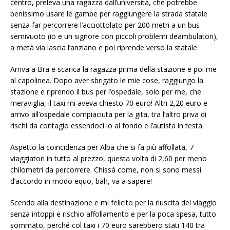
centro, preleva una ragazza dall’università, che potrebbe
benissimo usare le gambe per raggiungere la strada statale
senza far percorrere l’acciottolato per 200 metri a un bus
semivuoto (io e un signore con piccoli problemi deambulatori),
a metà via lascia l’anziano e poi riprende verso la statale.
Arriva a Bra e scarica la ragazza prima della stazione e poi me
al capolinea. Dopo aver sbrigato le mie cose, raggiungo la
stazione e riprendo il bus per l’ospedale, solo per me, che
meraviglia, il taxi mi aveva chiesto 70 euro! Altri 2,20 euro e
arrivo all’ospedale compiaciuta per la gita, tra l’altro priva di
rischi da contagio essendoci io al fondo e l’autista in testa.
Aspetto la coincidenza per Alba che si fa più affollata, 7
viaggiatori in tutto al prezzo, questa volta di 2,60 per meno
chilometri da percorrere. Chissà come, non si sono messi
d’accordo in modo equo, bah, va a sapere!
Scendo alla destinazione e mi felicito per la riuscita del viaggio
senza intoppi e rischio affollamento e per la poca spesa, tutto
sommato, perché col taxi i 70 euro sarebbero stati 140 tra