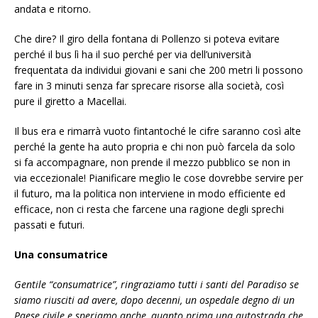
andata e ritorno.
Che dire? Il giro della fontana di Pollenzo si poteva evitare
perché il bus lì ha il suo perché per via dell’università
frequentata da individui giovani e sani che 200 metri li possono
fare in 3 minuti senza far sprecare risorse alla società, così
pure il giretto a Macellai.
Il bus era e rimarrà vuoto fintantoché le cifre saranno così alte
perché la gente ha auto propria e chi non può farcela da solo
si fa accompagnare, non prende il mezzo pubblico se non in
via eccezionale! Pianificare meglio le cose dovrebbe servire per
il futuro, ma la politica non interviene in modo efficiente ed
efficace, non ci resta che farcene una ragione degli sprechi
passati e futuri.
Una consumatrice
Gentile “consumatrice”, ringraziamo tutti i santi del Paradiso se
siamo riusciti ad avere, dopo decenni, un ospedale degno di un
Paese civile e speriamo anche, quanto prima una autostrada che