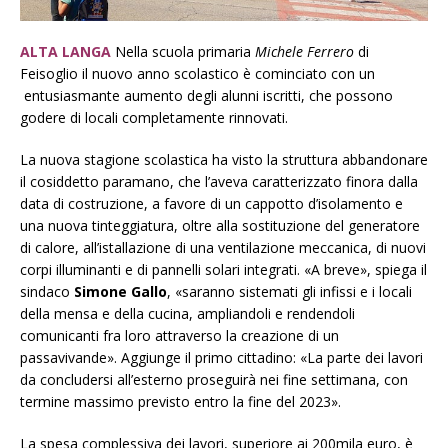
ALTA LANGA
Nella scuola primaria
Michele Ferrero
di
Feisoglio il nuovo anno scolastico è cominciato con un
entusiasmante aumento degli alunni iscritti, che possono
godere di locali completamente rinnovati.
La nuova stagione scolastica ha visto la struttura abbandonare
il cosiddetto paramano, che l’aveva caratterizzato finora dalla
data di costruzione, a favore di un cappotto d’isolamento e
una nuova tinteggiatura, oltre alla sostituzione del generatore
di calore, all’istallazione di una ventilazione meccanica, di nuovi
corpi illuminanti e di pannelli solari integrati. «A breve», spiega il
sindaco
Simone Gallo
, «saranno sistemati gli infissi e i locali
della mensa e della cucina, ampliandoli e rendendoli
comunicanti fra loro attraverso la creazione di un
passavivande». Aggiunge il primo cittadino: «La parte dei lavori
da concludersi all’esterno proseguirà nei fine settimana, con
termine massimo previsto entro la fine del 2023».
La spesa complessiva dei lavori, superiore ai 200mila euro, è