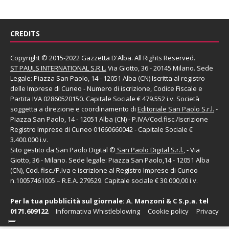
CREDITS
Copyright © 2015-2022 Gazzetta D'Alba. All Rights Reserved.
ST PAULS INTERNATIONAL S.R.L.
Via Giotto, 36 - 20145 Milano. Sede
Legale: Piazza San Paolo, 14 - 12051 Alba (CN) Iscritta al registro
delle Imprese di Cuneo - Numero di iscrizione, Codice Fiscale e
Partita IVA 02860520150. Capitale Sociale € 479.552 i.v. Società
soggetta a direzione e coordinamento di
Editoriale San Paolo
S.r.l.
-
Piazza San Paolo, 14 - 12051 Alba (CN) - P.IVA/Cod.fisc./Iscrizione
Registro Imprese di Cuneo 01660660042 - Capitale Sociale €
3.400.000 i.v.
Sito gestito da
San Paolo Digital
©
San Paolo Digital S.r.l.
, - Via
Giotto, 36 - Milano. Sede legale: Piazza San Paolo,14 - 12051 Alba
(CN), Cod. fisc./P.Iva e iscrizione al Registro Imprese di Cuneo
n.10057461005 – R.E.A. 279529. Capitale sociale € 30.000,00 i.v.
Per la tua pubblicità sul giornale:
A. Manzoni & C S.p.a.
tel
0171.609122
Informativa Whistleblowing
Cookie policy
Privacy