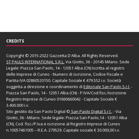
CREDITS
Copyright © 2015-2022 Gazzetta D'Alba. All Rights Reserved.
ST PAULS INTERNATIONAL S.R.L.
Via Giotto, 36 - 20145 Milano. Sede
Legale: Piazza San Paolo, 14 - 12051 Alba (CN) Iscritta al registro
delle Imprese di Cuneo - Numero di iscrizione, Codice Fiscale e
Partita IVA 02860520150. Capitale Sociale € 479.552 i.v. Società
soggetta a direzione e coordinamento di
Editoriale San Paolo
S.r.l.
-
Piazza San Paolo, 14 - 12051 Alba (CN) - P.IVA/Cod.fisc./Iscrizione
Registro Imprese di Cuneo 01660660042 - Capitale Sociale €
3.400.000 i.v.
Sito gestito da
San Paolo Digital
©
San Paolo Digital S.r.l.
, - Via
Giotto, 36 - Milano. Sede legale: Piazza San Paolo,14 - 12051 Alba
(CN), Cod. fisc./P.Iva e iscrizione al Registro Imprese di Cuneo
n.10057461005 – R.E.A. 279529. Capitale sociale € 30.000,00 i.v.