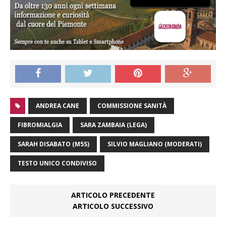
ANDREA CANE
COMMISSIONE SANITÀ
FIBROMIALGIA
SARA ZAMBAIA (LEGA)
SARAH DISABATO (M5S)
SILVIO MAGLIANO (MODERATI)
TESTO UNICO CONDIVISO
ARTICOLO PRECEDENTE
ARTICOLO SUCCESSIVO