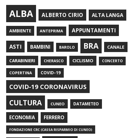
ALBA
ALBERTO CIRIO
ALTA LANGA
APPUNTAMENTI
AMBIENTE
ANTEPRIMA
BRA
ASTI
BAMBINI
CANALE
BAROLO
CARABINIERI
CICLISMO
CHERASCO
CONCERTO
COPERTINA
COVID-19
COVID-19 CORONAVIRUS
CULTURA
CUNEO
DATAMETEO
FERRERO
ECONOMIA
FONDAZIONE CRC (CASSA RISPARMIO DI CUNEO)