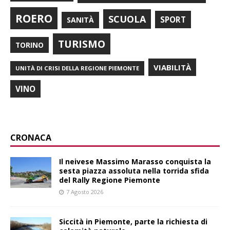
ROERO
SCUOLA
SPORT
SANITÀ
TURISMO
TORINO
VIABILITÀ
UNITÀ DI CRISI DELLA REGIONE PIEMONTE
VINO
CRONACA
Il neivese Massimo Marasso conquista la
sesta piazza assoluta nella torrida sfida
del Rally Regione Piemonte
7 Agosto 2026
Siccità in Piemonte, parte la richiesta di