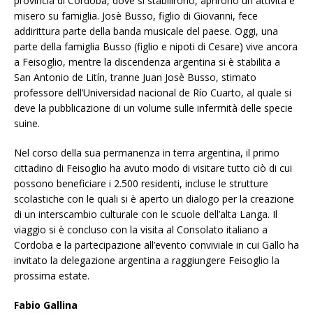
provincia di Cordoba, dove si stabilirono, aprirono un attività e
misero su famiglia. Josè Busso, figlio di Giovanni, fece
addirittura parte della banda musicale del paese. Oggi, una
parte della famiglia Busso (figlio e nipoti di Cesare) vive ancora
a Feisoglio, mentre la discendenza argentina si è stabilita a
San Antonio de Litín, tranne Juan Josè Busso, stimato
professore dell’Universidad nacional de Río Cuarto, al quale si
deve la pubblicazione di un volume sulle infermità delle specie
suine.
Nel corso della sua permanenza in terra argentina, il primo
cittadino di Feisoglio ha avuto modo di visitare tutto ciò di cui
possono beneficiare i 2.500 residenti, incluse le strutture
scolastiche con le quali si è aperto un dialogo per la creazione
di un interscambio culturale con le scuole dell’alta Langa. Il
viaggio si è concluso con la visita al Consolato italiano a
Cordoba e la partecipazione all’evento conviviale in cui Gallo ha
invitato la delegazione argentina a raggiungere Feisoglio la
prossima estate.
Fabio Gallina