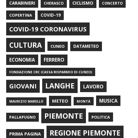
CARABINIERI
CICLISMO
CHERASCO
CONCERTO
COPERTINA
COVID-19
COVID-19 CORONAVIRUS
CULTURA
CUNEO
DATAMETEO
FERRERO
ECONOMIA
FONDAZIONE CRC (CASSA RISPARMIO DI CUNEO)
LANGHE
GIOVANI
LAVORO
METEO
MUSICA
MONTÀ
MAURIZIO MARELLO
PIEMONTE
POLITICA
PALLAPUGNO
REGIONE PIEMONTE
PRIMA PAGINA