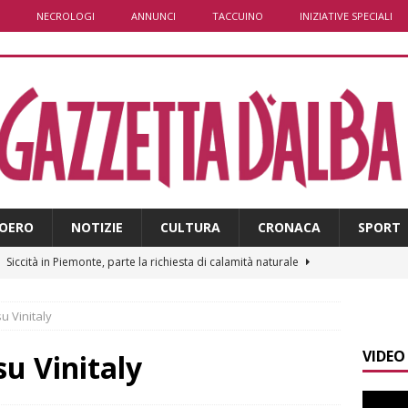
NECROLOGI
ANNUNCI
TACCUINO
INIZIATIVE SPECIALI
OERO
NOTIZIE
CULTURA
CRONACA
SPORT
]
Siccità in Piemonte, parte la richiesta di calamità naturale
su Vinitaly
]
Bollettino meteo: un po’ di temporali nel fine settimana, ma il
VIDEO
presente
ALBA
 su Vinitaly
]
A Belvedere Langhe la festa dell’Assunta darà spazio anche a