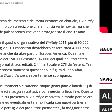
a
LANGHE
ne accessibile
]
Agosto in collina, le pagine da sfogliare
ALBA
]
Siccità e consumi record: Egea acque invita a un uso
resa dei mercati e del
trend
economico abituale, il
Vinitaly
nno con un’edizione che annuncia varie novità, ma che in
a risorsa idrica
ALBA
ande palcoscenico che vede protagonista il vino italiano.
]
Modifiche alla viabilità a Scaparoni per i lavori della nuova
e il quadro organizzativo del
Vinitaly
2011: più di 95.000
A
iglioni. Gli espositori dovrebbero essere circa 4.000, con
SEGUI
e anche da altre parti di Europa, America, Oceania e
]
Controlli straordinari ad Asti: oltre 150 persone identificate
a dei 150.000 visitatori, 47.000 dei quali da Stati esteri.
rnalisti accreditati: 2.444 in totale e 273 dall’estero. Tra i
ronesi mancherà quest’anno la figura di Pino Khail,
]
Fondazione CRC, oltre 2,15 milioni per 41 progetti green
sta
Civiltà del bere
, recentemente scomparso.
NAVIG
quel momento ci saranno cinque giorni (fino a lunedì 11) di
 e (ci si augura) trattative commerciali a lieto fine. Questo
AL
 la cui presenza al
Vinitaly
è motivata in modo particolare
ale ed eventualmente amplificarla con nuovi partner e
 la pattuglia dei produttori piemontesi, la maggior parte
ALT