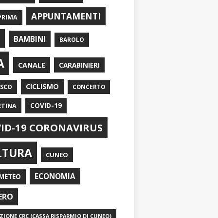
APPUNTAMENTI
PRIMA
I
BAMBINI
BAROLO
A
CANALE
CARABINIERI
CICLISMO
ASCO
CONCERTO
RTINA
COVID-19
ID-19 CORONAVIRUS
LTURA
CUNEO
ECONOMIA
METEO
ERO
IONE CRC (CASSA RISPARMIO DI CUNEO)