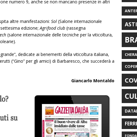
iglione numero 9, anche se non mancano presenze in altri
ANTE
spita altre manifestazioni:
Sol
(Salone internazionale
AST
iassettesima edizione;
Agrifood club
(rassegna
tech
(salone internazionale delle tecniche per la viticoltura,
BR
olearie).
grande”, dedicate ai benemeriti della viticoltura italiana,
CHER
rutti (“Gino” per gli amici) di Barbaresco, che succederà a
COPE
COV
Giancarlo Montaldo
CU
DATA
FERR
FONDAZ