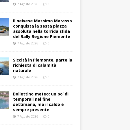
7 Agosto 2026
0
Il neivese Massimo Marasso
conquista la sesta piazza
assoluta nella torrida sfida
del Rally Regione Piemonte
7 Agosto 2026
0
Siccità in Piemonte, parte la
richiesta di calamità
naturale
7 Agosto 2026
0
Bollettino meteo: un po’ di
temporali nel fine
settimana, ma il caldo è
sempre presente
7 Agosto 2026
0