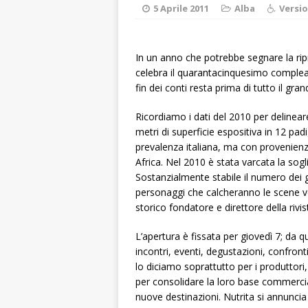
pittura e scultur
5 Aprile 2011
Alba
Versio
[ 7 Agosto 2026 
[ 7 Agosto 2026 
In un anno che potrebbe segnare la rip
celebra il quarantacinquesimo complea
responsabile dell
fin dei conti resta prima di tutto il gr
[ 7 Agosto 2026 
Ricordiamo i dati del 2010 per delinear
rotatoria
ALB
metri di superficie espositiva in 12 pad
prevalenza italiana, ma con provenienz
[ 7 Agosto 2026 
Africa. Nel 2010 è stata varcata la sogli
CRONACA
Sostanzialmente stabile il numero dei gio
personaggi che calcheranno le scene ve
[ 7 Agosto 2026 
storico fondatore e direttore della rivi
ALTRE NOTIZIE
L’apertura è fissata per giovedì 7; da 
incontri, eventi, degustazioni, confronti
lo diciamo soprattutto per i produttori,
per consolidare la loro base commerci
nuove destinazioni. Nutrita si annuncia