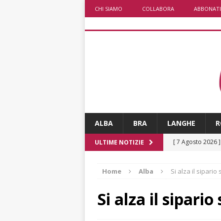
CHI SIAMO
COLLABORA
ABBONATI
ALBA
BRA
LANGHE
R
[ 7 Agosto 2026 
ULTIME NOTIZIE
CRONACA
Home
Alba
Si alza il sipario 
[ 7 Agosto 2026 
caldo è sempre 
Si alza il sipario
[ 7 Agosto 2026 