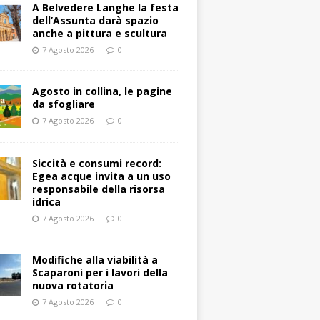
A Belvedere Langhe la festa
dell’Assunta darà spazio
anche a pittura e scultura
7 Agosto 2026
0
Agosto in collina, le pagine
da sfogliare
7 Agosto 2026
0
Siccità e consumi record:
Egea acque invita a un uso
responsabile della risorsa
idrica
7 Agosto 2026
0
Modifiche alla viabilità a
Scaparoni per i lavori della
nuova rotatoria
7 Agosto 2026
0