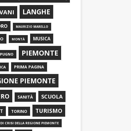
LANGHE
VANI
ORO
MAURIZIO MARELLO
EO
MUSICA
MONTÀ
PIEMONTE
APUGNO
PRIMA PAGINA
ICA
GIONE PIEMONTE
ERO
SCUOLA
SANITÀ
TURISMO
RT
TORINO
DI CRISI DELLA REGIONE PIEMONTE