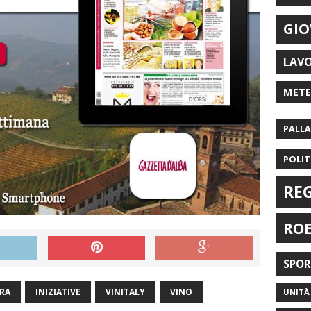
GIO
LAV
MET
PALL
POLIT
RE
RO
SPO
ERA
INIZIATIVE
VINITALY
VINO
UNITÀ 