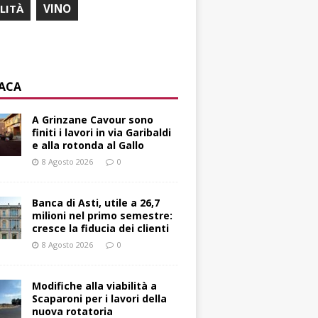
ILITÀ
VINO
ACA
A Grinzane Cavour sono
finiti i lavori in via Garibaldi
e alla rotonda al Gallo
8 Agosto 2026
0
Banca di Asti, utile a 26,7
milioni nel primo semestre:
cresce la fiducia dei clienti
8 Agosto 2026
0
Modifiche alla viabilità a
Scaparoni per i lavori della
nuova rotatoria