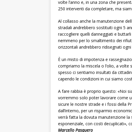
volte l’anno e, in una zona che present
250 interventi da completare, ma siam
Al collasso anche la manutenzione della 
stradali andrebbero sostituiti ogni 5 a
raccogliere quelli danneggiati e buttarl
nemmeno per lo smaltimento dei rifiuti 
orizzontali andrebbero ridisegnati ogn
È un misto di impotenza e rassegnazion
compriamo la miscela o l’olio, a volte 
spesso ci sentiamo insultati da cittadin
capendo le condizioni in cui siamo cost
A fare rabbia è proprio questo: «Noi s
vorremmo solo poter lavorare come un
sicure le nostre strade e i fossi della P
dall’interno, per un risparmio economi
verrà fatta la dovuta manutenzione la 
esponenziale, con costi decuplicati», 
Marcello Pasquero