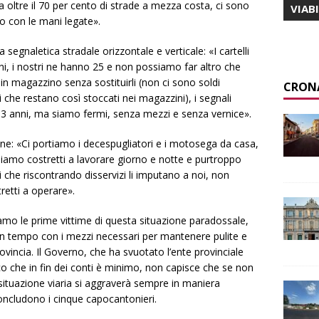
a oltre il 70 per cento di strade a mezza costa, ci sono
VIAB
o con le mani legate».
segnaletica stradale orizzontale e verticale: «I cartelli
nni, i nostri ne hanno 25 e non possiamo far altro che
i in magazzino senza sostituirli (non ci sono soldi
CRON
che restano così stoccati nei magazzini), i segnali
i 3 anni, ma siamo fermi, senza mezzi e senza vernice».
e: «Ci portiamo i decespugliatori e i motosega da casa,
siamo costretti a lavorare giorno e notte e purtroppo
i che riscontrando disservizi li imputano a noi, non
retti a operare».
iamo le prime vittime di questa situazione paradossale,
 tempo con i mezzi necessari per mantenere pulite e
rovincia. Il Governo, che ha svuotato l’ente provinciale
co che in fin dei conti è minimo, non capisce che se non
situazione viaria si aggraverà sempre in maniera
concludono i cinque capocantonieri.