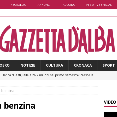
NECROLOGI
ANNUNCI
TACCUINO
INIZIATIVE SPECIALI
OERO
NOTIZIE
CULTURA
CRONACA
SPORT
]
Banca di Asti, utile a 26,7 milioni nel primo semestre: cresce la
i
ALTRE NOTIZIE
a benzina
]
Modifiche alla viabilità a Scaparoni per i lavori della nuova
VIDEO
A
a benzina
]
ITINERARI / Trenta chilometri su due ruote lungo il Belbo