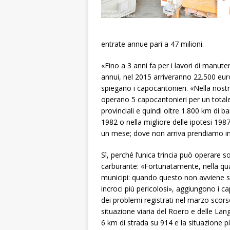
entrate annue pari a 47 milioni.
«Fino a 3 anni fa per i lavori di manute
annui, nel 2015 arriveranno 22.500 euro
spiegano i capocantonieri. «Nella nos
operano 5 capocantonieri per un totale
provinciali e quindi oltre 1.800 km di 
1982 o nella migliore delle ipotesi 1987
un mese; dove non arriva prendiamo in
Sì, perché l’unica trincia può operare so
carburante: «Fortunatamente, nella quasi
municipi: quando questo non avviene sia
incroci più pericolosi», aggiungono i 
dei problemi registrati nel marzo sc
situazione viaria del Roero e delle Lan
6 km di strada su 914 e la situazione pi