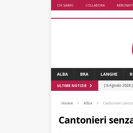
CHI SIAMO
COLLABORA
ABBONATI
ALBA
BRA
LANGHE
R
[ 8 Agosto 2026 
ULTIME NOTIZIE
fiducia dei client
Home
Alba
Cantonieri senz
[ 8 Agosto 2026 
rotatoria
ALB
Cantonieri senz
[ 8 Agosto 2026 