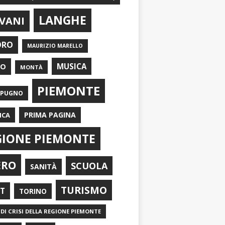
LANGHE
VANI
ORO
MAURIZIO MARELLO
EO
MUSICA
MONTÀ
PIEMONTE
APUGNO
PRIMA PAGINA
ICA
GIONE PIEMONTE
ERO
SCUOLA
SANITÀ
TURISMO
RT
TORINO
DI CRISI DELLA REGIONE PIEMONTE