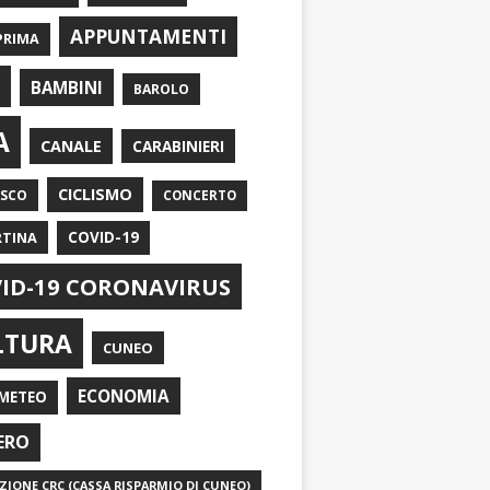
APPUNTAMENTI
PRIMA
I
BAMBINI
BAROLO
A
CANALE
CARABINIERI
CICLISMO
ASCO
CONCERTO
RTINA
COVID-19
ID-19 CORONAVIRUS
LTURA
CUNEO
ECONOMIA
METEO
ERO
IONE CRC (CASSA RISPARMIO DI CUNEO)