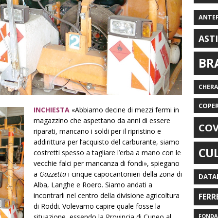
ANTE
AST
BR
CHER
COPE
INCHIESTA
«Abbiamo decine di mezzi fermi in
magazzino che aspettano da anni di essere
COV
riparati, mancano i soldi per il ripristino e
addirittura per l’acquisto del carburante, siamo
CU
costretti spesso a tagliare l’erba a mano con le
vecchie falci per mancanza di fondi», spiegano
a
Gazzetta
i cinque capocantonieri della zona di
DATA
Alba, Langhe e Roero. Siamo andati a
incontrarli nel centro della divisione agricoltura
FERR
di Roddi. Volevamo capire quale fosse la
situazione, essendo la Provincia di Cuneo al
FONDAZ