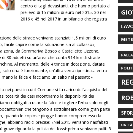
centro di tagli devastanti, che hanno portato al
GIO
prelievo di 15 milioni di euro nel 2015, 30 nel
2016 e 45 nel 2017 in un bilancio che registra
LAV
nzione delle strade venivano stanziati 1,5 milioni di euro
MET
, facile capire come la situazione sia al collasso»,
tra zona, da Sommariva Bosco a Castelletto Uzzone,
PALL
 di 30 addetti su un’area che conta 914 km di strade
banchine. Al momento, delle 4 trince in dotazione, datate
POLIT
, solo una è funzionante, un’altra verrà ripristinata entro
 mano la falce e facciamo un salto nel passato».
RE
lo nei paesi in cui il Comune si fa carico dell’acquisto del
 totalità dei casi incontriamo la disponibilità dei
RO
mo obbligati a usare la falce e togliere l’erba solo negli
capocantonieri che tengono a sottolineare come gran parte
SPO
orso, quando le copiose piogge hanno compromesso la
ghe, abbiano radici precise: «Nel 2015 verranno riasfaltati
UNITÀ 
ù grave riguarda la pulizia dei fossi: prima venivano puliti 3