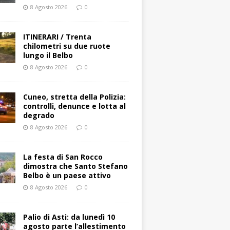
8 Agosto 2026
0
ITINERARI / Trenta
chilometri su due ruote
lungo il Belbo
8 Agosto 2026
0
Cuneo, stretta della Polizia:
controlli, denunce e lotta al
degrado
8 Agosto 2026
0
La festa di San Rocco
dimostra che Santo Stefano
Belbo è un paese attivo
8 Agosto 2026
0
Palio di Asti: da lunedì 10
agosto parte l’allestimento