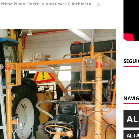
,
Primo Piano
,
Roero
,
z_non usare G Inchiesta
]
Cuneo, stretta della Polizia: controlli, denunce e lotta al
NACA
]
La festa di San Rocco dimostra che Santo Stefano Belbo è un
ANGHE
]
Palio di Asti: da lunedì 10 agosto parte l’allestimento
ALTRE
SEGUI
]
Alba: lunedì 10 agosto tornano le “Notti del vino”
ALBA
]
A Grinzane Cavour sono finiti i lavori in via Garibaldi e alla
NAVIG
ALBA
AL
ALT