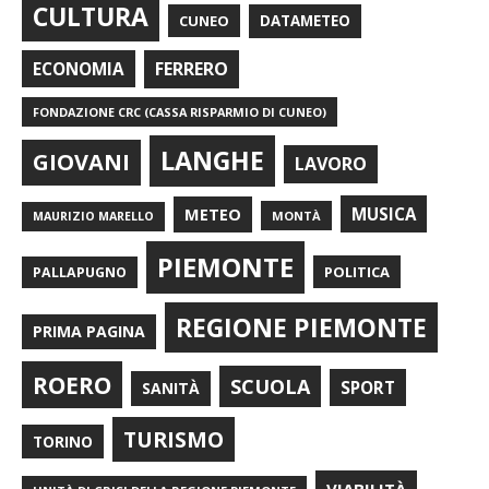
CULTURA
CUNEO
DATAMETEO
FERRERO
ECONOMIA
FONDAZIONE CRC (CASSA RISPARMIO DI CUNEO)
LANGHE
GIOVANI
LAVORO
METEO
MUSICA
MONTÀ
MAURIZIO MARELLO
PIEMONTE
POLITICA
PALLAPUGNO
REGIONE PIEMONTE
PRIMA PAGINA
ROERO
SCUOLA
SPORT
SANITÀ
TURISMO
TORINO