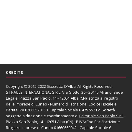
CREDITS
Copyright © 2015-2022 Gazzetta D'Alba. All Rights Reserved.
ST PAULS INTERNATIONAL S.R.L.
Via Giotto, 36 - 20145 Milano. Sede
Legale: Piazza San Paolo, 14 - 12051 Alba (CN) Iscritta al registro
delle Imprese di Cuneo - Numero di iscrizione, Codice Fiscale e
Partita IVA 02860520150. Capitale Sociale € 479.552 i.v. Società
soggetta a direzione e coordinamento di
Editoriale San Paolo
S.r.l.
-
Piazza San Paolo, 14 - 12051 Alba (CN) - P.IVA/Cod.fisc./Iscrizione
Registro Imprese di Cuneo 01660660042 - Capitale Sociale €