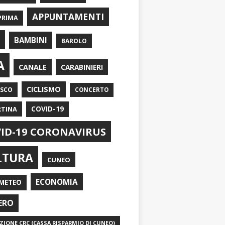
APPUNTAMENTI
PRIMA
I
BAMBINI
BAROLO
A
CANALE
CARABINIERI
CICLISMO
ASCO
CONCERTO
RTINA
COVID-19
ID-19 CORONAVIRUS
LTURA
CUNEO
ECONOMIA
METEO
ERO
IONE CRC (CASSA RISPARMIO DI CUNEO)