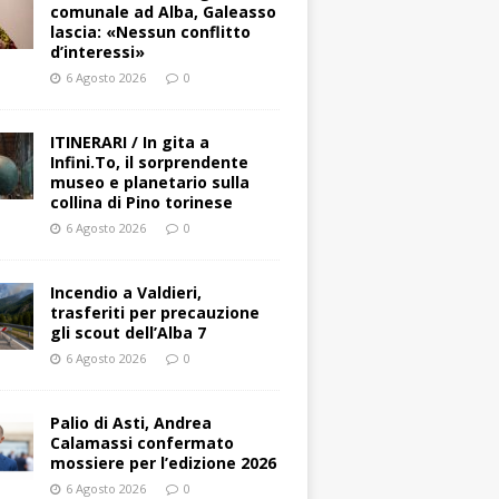
comunale ad Alba, Galeasso
lascia: «Nessun conflitto
d’interessi»
6 Agosto 2026
0
ITINERARI / In gita a
Infini.To, il sorprendente
museo e planetario sulla
collina di Pino torinese
6 Agosto 2026
0
Incendio a Valdieri,
trasferiti per precauzione
gli scout dell’Alba 7
6 Agosto 2026
0
Palio di Asti, Andrea
Calamassi confermato
mossiere per l’edizione 2026
6 Agosto 2026
0