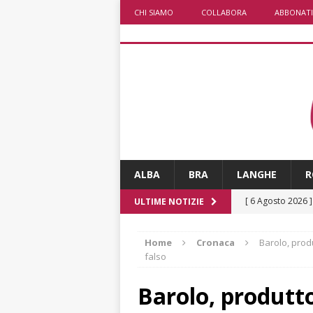
CHI SIAMO
COLLABORA
ABBONATI
ALBA
BRA
LANGHE
R
[ 6 Agosto 2026 
ULTIME NOTIZIE
numero
ALTRE
Home
Cronaca
Barolo, pro
[ 6 Agosto 2026 
falso
ALTRE NOTIZI
Barolo, produtt
[ 6 Agosto 2026 