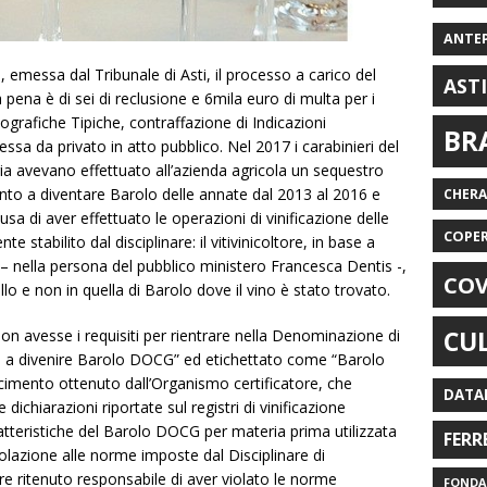
ANTE
emessa dal Tribunale di Asti, il processo a carico del
AST
a pena è di sei di reclusione e 6mila euro di multa per i
eografiche Tipiche, contraffazione di Indicazioni
BR
sa da privato in atto pubblico. Nel 2017 i carabinieri del
ia avevano effettuato all’azienda agricola un sequestro
ronto a diventare Barolo delle annate dal 2013 al 2016 e
CHER
usa di aver effettuato le operazioni di vinificazione delle
COPE
te stabilito dal disciplinare: il vitivinicoltore, in base a
 – nella persona del pubblico ministero Francesca Dentis -,
COV
lo e non in quella di Barolo dove il vino è stato trovato.
CU
on avesse i requisiti per rientrare nella Denominazione di
o a divenire Barolo DOCG” ed etichettato come “Barolo
imento ottenuto dall’Organismo certificatore, che
DATA
dichiarazioni riportate sul registri di vinificazione
aratteristiche del Barolo DOCG per materia prima utilizzata
FERR
olazione alle norme imposte dal Disciplinare di
tore ritenuto responsabile di aver violato le norme
FONDAZ