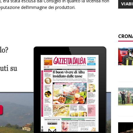
, era stata esclusa dal Consiglio in quanto la vicenda non
VIAB
eputazione dell’immagine dei produttori.
CRON