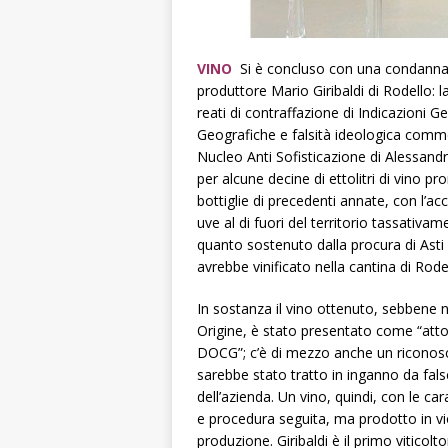
VINO
Si è concluso con una condanna, 
produttore Mario Giribaldi di Rodello: l
reati di contraffazione di Indicazioni G
Geografiche e falsità ideologica commes
Nucleo Anti Sofisticazione di Alessandr
per alcune decine di ettolitri di vino p
bottiglie di precedenti annate, con l’acc
uve al di fuori del territorio tassativamen
quanto sostenuto dalla procura di Asti
avrebbe vinificato nella cantina di Rodel
In sostanza il vino ottenuto, sebbene n
Origine, è stato presentato come “att
DOCG”; c’è di mezzo anche un riconosc
sarebbe stato tratto in inganno da false 
dell’azienda. Un vino, quindi, con le c
e procedura seguita, ma prodotto in vi
produzione. Giribaldi è il primo viticol