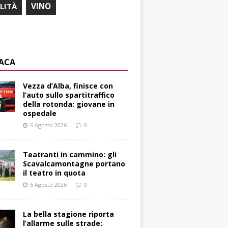
ILITÀ
VINO
ACA
Vezza d’Alba, finisce con
l’auto sullo spartitraffico
della rotonda: giovane in
ospedale
6 Agosto 2026
0
Teatranti in cammino: gli
Scavalcamontagne portano
il teatro in quota
6 Agosto 2026
0
La bella stagione riporta
l’allarme sulle strade: