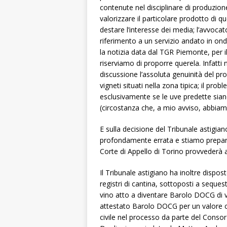
contenute nel disciplinare di produzione
valorizzare il particolare prodotto di 
destare l’interesse dei media; l’avvocat
riferimento a un servizio andato in on
la notizia data dal TGR Piemonte, per i
riserviamo di proporre querela. Infatti
discussione l’assoluta genuinità del p
vigneti situati nella zona tipica; il pro
esclusivamente se le uve predette siano 
(circostanza che, a mio avviso, abbi
E sulla decisione del Tribunale astigi
profondamente errata e stiamo preparan
Corte di Appello di Torino provvederà a
Il Tribunale astigiano ha inoltre dispos
registri di cantina, sottoposti a sequestr
vino atto a diventare Barolo DOCG di va
attestato Barolo DOCG per un valore com
civile nel processo da parte del Conso