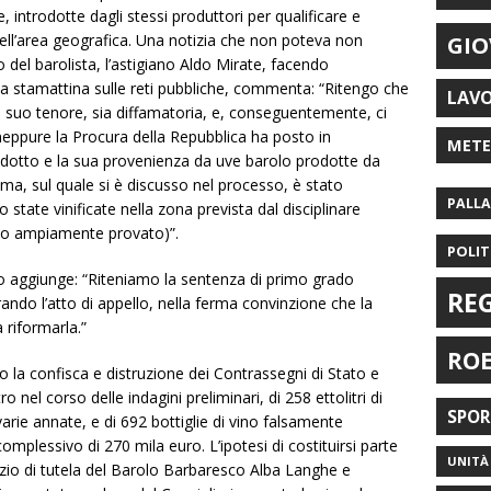
, introdotte dagli stessi produttori per qualificare e
quell’area geografica. Una notizia che non poteva non
GIO
o del barolista, l’astigiano Aldo Mirate, facendo
da stamattina sulle reti pubbliche, commenta: “Ritengo che
LAV
l suo tenore, sia diffamatoria, e, conseguentemente, ci
 neppure la Procura della Repubblica ha posto in
MET
rodotto e la sua provenienza da uve barolo prodotte da
blema, sul quale si è discusso nel processo, è stato
PALL
state vinificate nella zona prevista dal disciplinare
amo ampiamente provato)”.
POLIT
ano aggiunge: “Riteniamo la sentenza di primo grado
RE
do l’atto di appello, nella ferma convinzione che la
 riformarla.”
RO
to la confisca e distruzione dei Contrassegni di Stato e
o nel corso delle indagini preliminari, di 258 ettolitri di
SPO
rie annate, e di 692 bottiglie di vino falsamente
plessivo di 270 mila euro. L’ipotesi di costituirsi parte
UNITÀ 
rzio di tutela del Barolo Barbaresco Alba Langhe e