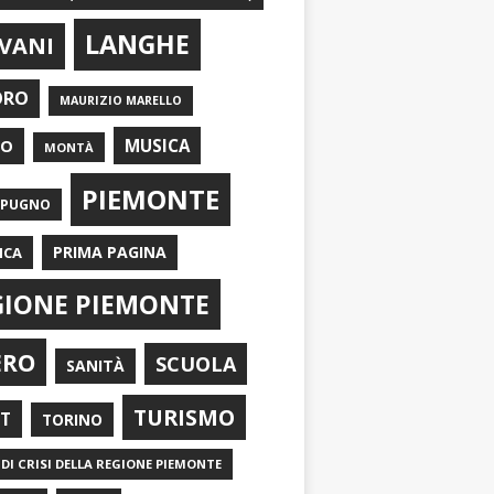
LANGHE
VANI
ORO
MAURIZIO MARELLO
EO
MUSICA
MONTÀ
PIEMONTE
APUGNO
PRIMA PAGINA
ICA
GIONE PIEMONTE
ERO
SCUOLA
SANITÀ
TURISMO
RT
TORINO
DI CRISI DELLA REGIONE PIEMONTE