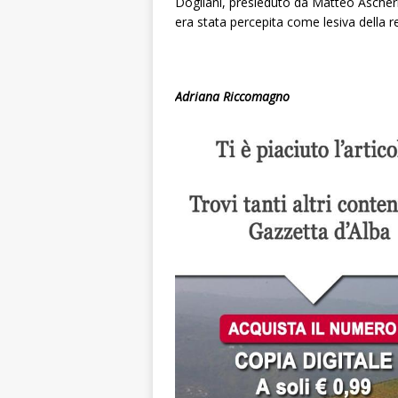
Dogliani, presieduto da Matteo Ascheri
era stata percepita come lesiva della r
Adriana Riccomagno