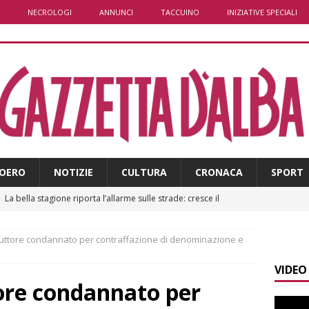
NECROLOGI
ANNUNCI
TACCUINO
INIZIATIVE SPECIALI
OERO
NOTIZIE
CULTURA
CRONACA
SPORT
]
La bella stagione riporta l’allarme sulle strade: cresce il
 NOTIZIE
duttore condannato per contraffazione di denominazione e
]
Piemonte punta sull’automotive con le Aree di Accelerazione
VIDEO
E
ore condannato per
]
Dimissioni in Consiglio comunale ad Alba, Galeasso lascia: