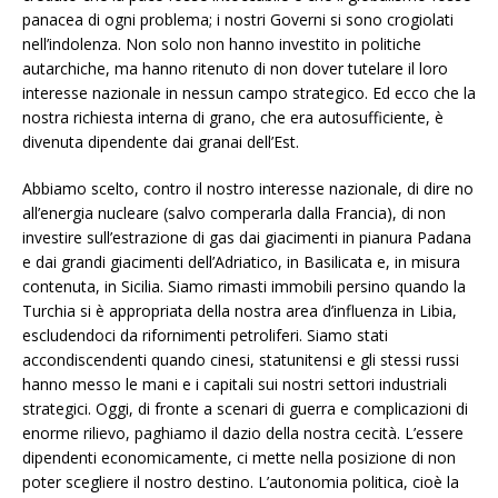
panacea di ogni problema; i nostri Governi si sono crogiolati
nell’indolenza. Non solo non hanno investito in politiche
autarchiche, ma hanno ritenuto di non dover tutelare il loro
interesse nazionale in nessun campo strategico. Ed ecco che la
nostra richiesta interna di grano, che era autosufficiente, è
divenuta dipendente dai granai dell’Est.
Abbiamo scelto, contro il nostro interesse nazionale, di dire no
all’energia nucleare (salvo comperarla dalla Francia), di non
investire sull’estrazione di gas dai giacimenti in pianura Padana
e dai grandi giacimenti dell’Adriatico, in Basilicata e, in misura
contenuta, in Sicilia. Siamo rimasti immobili persino quando la
Turchia si è appropriata della nostra area d’influenza in Libia,
escludendoci da rifornimenti petroliferi. Siamo stati
accondiscendenti quando cinesi, statunitensi e gli stessi russi
hanno messo le mani e i capitali sui nostri settori industriali
strategici. Oggi, di fronte a scenari di guerra e complicazioni di
enorme rilievo, paghiamo il dazio della nostra cecità. L’essere
dipendenti economicamente, ci mette nella posizione di non
poter scegliere il nostro destino. L’autonomia politica, cioè la