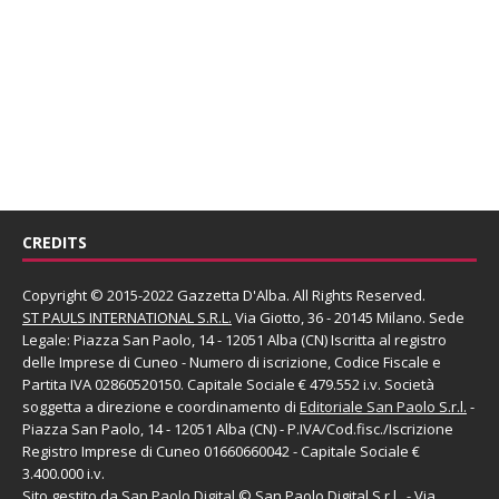
CREDITS
Copyright © 2015-2022 Gazzetta D'Alba. All Rights Reserved.
ST PAULS INTERNATIONAL S.R.L.
Via Giotto, 36 - 20145 Milano. Sede
Legale: Piazza San Paolo, 14 - 12051 Alba (CN) Iscritta al registro
delle Imprese di Cuneo - Numero di iscrizione, Codice Fiscale e
Partita IVA 02860520150. Capitale Sociale € 479.552 i.v. Società
soggetta a direzione e coordinamento di
Editoriale San Paolo
S.r.l.
-
Piazza San Paolo, 14 - 12051 Alba (CN) - P.IVA/Cod.fisc./Iscrizione
Registro Imprese di Cuneo 01660660042 - Capitale Sociale €
3.400.000 i.v.
Sito gestito da
San Paolo Digital
©
San Paolo Digital S.r.l.
, - Via