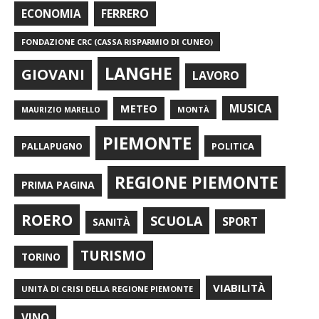
FERRERO
ECONOMIA
FONDAZIONE CRC (CASSA RISPARMIO DI CUNEO)
LANGHE
GIOVANI
LAVORO
METEO
MUSICA
MONTÀ
MAURIZIO MARELLO
PIEMONTE
POLITICA
PALLAPUGNO
REGIONE PIEMONTE
PRIMA PAGINA
ROERO
SCUOLA
SPORT
SANITÀ
TURISMO
TORINO
VIABILITÀ
UNITÀ DI CRISI DELLA REGIONE PIEMONTE
VINO