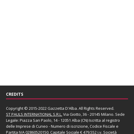
CREDITS
Copyright © 2015-2022 Gazzetta D'Alba. All Rights Reserved.
ST PAULS INTERNATIONAL S.R.L.
Via Giotto, 36 - 20145 Milano. Sede
Legale: Piazza San Paolo, 14 - 12051 Alba (CN) Iscritta al registro
delle Imprese di Cuneo - Numero di iscrizione, Codice Fiscale e
Partita IVA 02860520150. Capitale Sociale € 479.552 i.v. Società