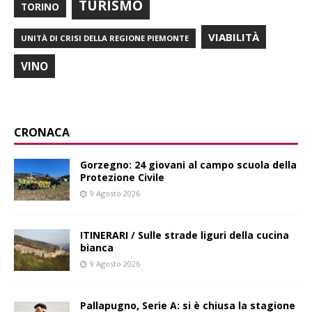
TURISMO
TORINO
VIABILITÀ
UNITÀ DI CRISI DELLA REGIONE PIEMONTE
VINO
CRONACA
Gorzegno: 24 giovani al campo scuola della
Protezione Civile
9 Agosto 2026
ITINERARI / Sulle strade liguri della cucina
bianca
9 Agosto 2026
Pallapugno, Serie A: si è chiusa la stagione