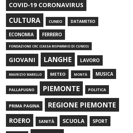
COVID-19 CORONAVIRUS
CULTURA
CUNEO
DATAMETEO
FERRERO
ECONOMIA
FONDAZIONE CRC (CASSA RISPARMIO DI CUNEO)
LANGHE
GIOVANI
LAVORO
METEO
MUSICA
MONTÀ
MAURIZIO MARELLO
PIEMONTE
POLITICA
PALLAPUGNO
REGIONE PIEMONTE
PRIMA PAGINA
ROERO
SCUOLA
SPORT
SANITÀ