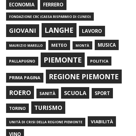
FERRERO
ECONOMIA
FONDAZIONE CRC (CASSA RISPARMIO DI CUNEO)
LANGHE
GIOVANI
LAVORO
METEO
MUSICA
MONTÀ
MAURIZIO MARELLO
PIEMONTE
POLITICA
PALLAPUGNO
REGIONE PIEMONTE
PRIMA PAGINA
ROERO
SCUOLA
SPORT
SANITÀ
TURISMO
TORINO
VIABILITÀ
UNITÀ DI CRISI DELLA REGIONE PIEMONTE
VINO