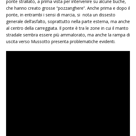
ponte strallato, a prima vista per intervenire su alcune buche,
che hanno creato grosse “pozzanghere”. Anche prima e dopo il
ponte, in entrambi i sensi di marcia, si nota un dissesto
generale dell’asfalto, soprattutto nella parte esterna, ma anche
al centro della carreggiata. Il ponte è tra le zone in cui il manto
stradale sembra essere più ammalorato, ma anche la rampa di
uscita verso Mussotto presenta problematiche evidenti.