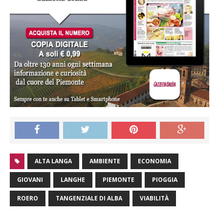
ALTA LANGA
AMBIENTE
ECONOMIA
GIOVANI
LANGHE
PIEMONTE
PIOGGIA
ROERO
TANGENZIALE DI ALBA
VIABILITÀ