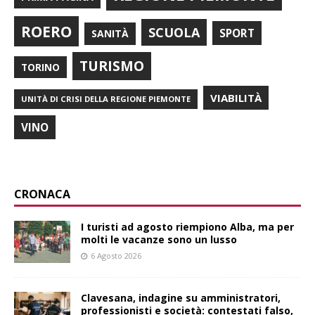
ROERO
SCUOLA
SPORT
SANITÀ
TURISMO
TORINO
VIABILITÀ
UNITÀ DI CRISI DELLA REGIONE PIEMONTE
VINO
CRONACA
I turisti ad agosto riempiono Alba, ma per
molti le vacanze sono un lusso
6 Agosto 2026
Clavesana, indagine su amministratori,
professionisti e società: contestati falso,