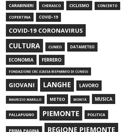
CARABINIERI
CICLISMO
CHERASCO
CONCERTO
COPERTINA
COVID-19
COVID-19 CORONAVIRUS
CULTURA
CUNEO
DATAMETEO
FERRERO
ECONOMIA
FONDAZIONE CRC (CASSA RISPARMIO DI CUNEO)
LANGHE
GIOVANI
LAVORO
METEO
MUSICA
MONTÀ
MAURIZIO MARELLO
PIEMONTE
POLITICA
PALLAPUGNO
REGIONE PIEMONTE
PRIMA PAGINA