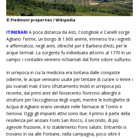
© Piedmont properties / Wikipedia
ITINERARI
A poca distanza da Asti, Costigliole e Canelli sorge
Agliano Terme, un borgo di 1.600 anime, immerso tra i vigneti
e affermatosi, negli anni, oltreché per il Barbera d’Asti, per le
acque termali. La sorgente fu individuata attorno al 1770 in un
campo: i contadini vennero richiamati dal forte odore sulfureo.
In un’epoca in cui la medicina era lontana dalle conquiste
odierne, le acque venivano usate per tentare di curare o lenire i
più svariati mali; il loro sfruttamento iniziò in un’epoca più
recente, dai primi anni del Novecento fiorirono alberghi e
strutture per l’accoglienza degli ospiti, mentre le bottigliette di
Acqua di Agliano erano vendute nelle farmacie di Torino e
Genova. Oggi gli impianti attivi sono due: il primo è parte della
residenza per anziani Fonti San Rocco, il secondo, di più
agevole fruizione, è lo stabilimento
Fons salutis
. Entrambi si
trovano in via alle Fontane, nella campagna, poco oltre il