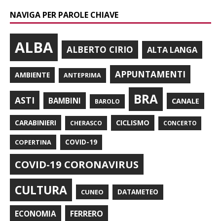
NAVIGA PER PAROLE CHIAVE
ALBA
ALBERTO CIRIO
ALTA LANGA
APPUNTAMENTI
AMBIENTE
ANTEPRIMA
BRA
ASTI
BAMBINI
CANALE
BAROLO
CARABINIERI
CICLISMO
CHERASCO
CONCERTO
COPERTINA
COVID-19
COVID-19 CORONAVIRUS
CULTURA
CUNEO
DATAMETEO
FERRERO
ECONOMIA