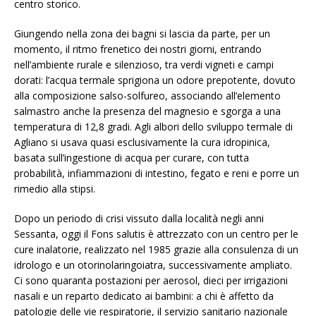
centro storico.
Giungendo nella zona dei bagni si lascia da parte, per un
momento, il ritmo frenetico dei nostri giorni, entrando
nell’ambiente rurale e silenzioso, tra verdi vigneti e campi
dorati: l’acqua termale sprigiona un odore prepotente, dovuto
alla composizione salso-solfureo, associando all’elemento
salmastro anche la presenza del magnesio e sgorga a una
temperatura di 12,8 gradi. Agli albori dello sviluppo termale di
Agliano si usava quasi esclusivamente la cura idropinica,
basata sull’ingestione di acqua per curare, con tutta
probabilità, infiammazioni di intestino, fegato e reni e porre un
rimedio alla stipsi.
Dopo un periodo di crisi vissuto dalla località negli anni
Sessanta, oggi il
Fons salutis
è attrezzato con un centro per le
cure inalatorie, realizzato nel 1985 grazie alla consulenza di un
idrologo e un otorinolaringoiatra, successivamente ampliato.
Ci sono quaranta postazioni per aerosol, dieci per irrigazioni
nasali e un reparto dedicato ai bambini: a chi è affetto da
patologie delle vie respiratorie, il servizio sanitario nazionale