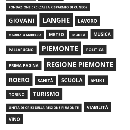
FONDAZIONE CRC (CASSA RISPARMIO DI CUNEO)
LANGHE
GIOVANI
LAVORO
METEO
MUSICA
MONTÀ
MAURIZIO MARELLO
PIEMONTE
POLITICA
PALLAPUGNO
REGIONE PIEMONTE
PRIMA PAGINA
ROERO
SCUOLA
SPORT
SANITÀ
TURISMO
TORINO
VIABILITÀ
UNITÀ DI CRISI DELLA REGIONE PIEMONTE
VINO