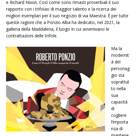
e Richard Nixon. Così come sono rimasti proverbiali il suo
rapporto con i
trifolao
di maggior talento e la ricerca dei
migliori esemplari per il suo negozio di via Maestra. È per tutte
queste ragioni che a Ponzio Alba ha dedicato, nel 2021, la
galleria della Maddalena, il luogo in cui avvenivano le
contrattazioni delle
trifole
.
Ma la
modernit
à del
personag
gio sta
soprattut
to nella
sua
capacità
di
cogliere
l’importa
nza di
mantene