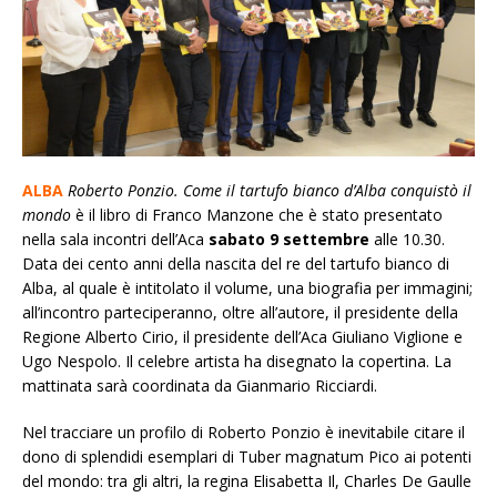
ALBA
Rob
erto Ponzio. Come il tartufo bianco d’Alba conquistò il
mondo
è il libro di Franco Manzone che è stato presentato
nella sala incontri dell’Aca
sabato
9 settembre
alle 10.30.
Data dei cento anni della nascita del re del tartufo bianco di
Alba, al quale è intitolato il volume, una biografia per immagini;
all’incontro parteciperanno, oltre all’autore, il presidente della
Regione Alberto Cirio, il presidente dell’Aca Giuliano Viglione e
Ugo Nespolo. Il celebre artista ha disegnato la copertina. La
mattinata sarà coordinata da Gianmario Ricciardi.
Nel tracciare un profilo di Roberto Ponzio è inevitabile citare il
dono di splendidi esemplari di
Tuber magnatum Pico
ai potenti
del mondo: tra gli altri, la regina Elisabetta Il, Charles De Gaulle