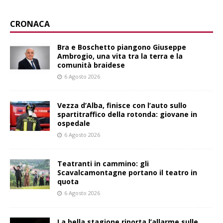
CRONACA
Bra e Boschetto piangono Giuseppe
Ambrogio, una vita tra la terra e la
comunità braidese
6 Agosto 2026
Vezza d’Alba, finisce con l’auto sullo
spartitraffico della rotonda: giovane in
ospedale
6 Agosto 2026
Teatranti in cammino: gli
Scavalcamontagne portano il teatro in
quota
6 Agosto 2026
La bella stagione riporta l’allarme sulle