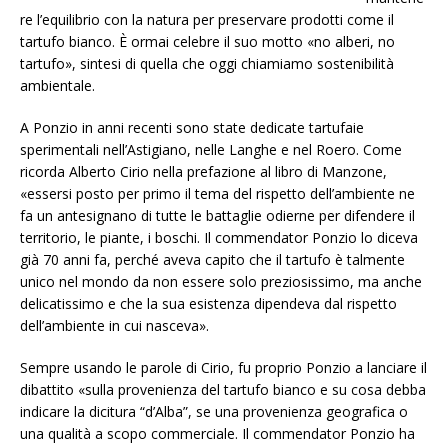
re l’equilibrio con la natura per preservare prodotti come il
tartufo bianco. È ormai celebre il suo motto «no alberi, no
tartufo», sintesi di quella che oggi chiamiamo sostenibilità
ambientale.
A Ponzio in anni recenti sono state dedicate tartufaie
sperimentali nell’Astigiano, nelle Langhe e nel Roero. Come
ricorda Alberto Cirio nella prefazione al libro di Manzone,
«essersi posto per primo il tema del rispetto dell’ambiente ne
fa un antesignano di tutte le battaglie odierne per difendere il
territorio, le piante, i boschi. Il commendator Ponzio lo diceva
già 70 anni fa, perché aveva capito che il tartufo è talmente
unico nel mondo da non essere solo preziosissimo, ma anche
delicatissimo e che la sua esistenza dipendeva dal rispetto
dell’ambiente in cui nasceva».
Sempre usando le parole di Cirio, fu proprio Ponzio a lanciare il
dibattito «sulla provenienza del tartufo bianco e su cosa debba
indicare la dicitura “d’Alba”, se una provenienza geografica o
una qualità a scopo commerciale. Il commendator Ponzio ha