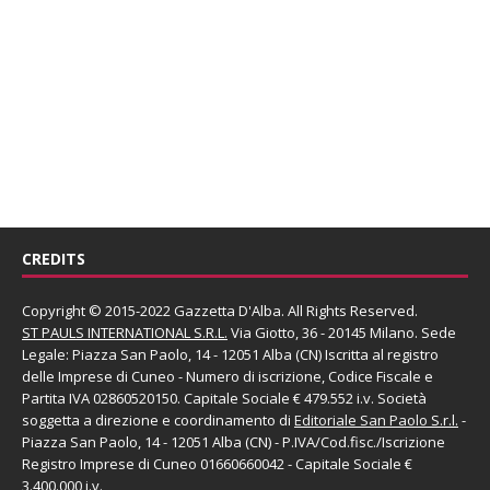
CREDITS
Copyright © 2015-2022 Gazzetta D'Alba. All Rights Reserved.
ST PAULS INTERNATIONAL S.R.L.
Via Giotto, 36 - 20145 Milano. Sede
Legale: Piazza San Paolo, 14 - 12051 Alba (CN) Iscritta al registro
delle Imprese di Cuneo - Numero di iscrizione, Codice Fiscale e
Partita IVA 02860520150. Capitale Sociale € 479.552 i.v. Società
soggetta a direzione e coordinamento di
Editoriale San Paolo
S.r.l.
-
Piazza San Paolo, 14 - 12051 Alba (CN) - P.IVA/Cod.fisc./Iscrizione
Registro Imprese di Cuneo 01660660042 - Capitale Sociale €
3.400.000 i.v.