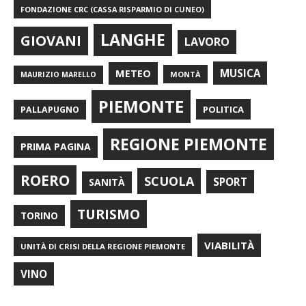
FONDAZIONE CRC (CASSA RISPARMIO DI CUNEO)
LANGHE
GIOVANI
LAVORO
METEO
MUSICA
MONTÀ
MAURIZIO MARELLO
PIEMONTE
POLITICA
PALLAPUGNO
REGIONE PIEMONTE
PRIMA PAGINA
ROERO
SCUOLA
SPORT
SANITÀ
TURISMO
TORINO
VIABILITÀ
UNITÀ DI CRISI DELLA REGIONE PIEMONTE
VINO