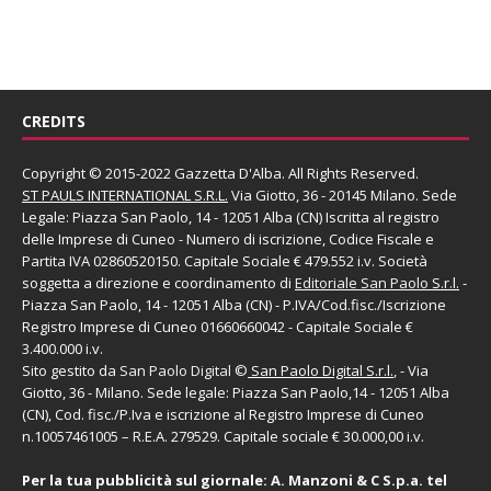
CREDITS
Copyright © 2015-2022 Gazzetta D'Alba. All Rights Reserved.
ST PAULS INTERNATIONAL S.R.L.
Via Giotto, 36 - 20145 Milano. Sede
Legale: Piazza San Paolo, 14 - 12051 Alba (CN) Iscritta al registro
delle Imprese di Cuneo - Numero di iscrizione, Codice Fiscale e
Partita IVA 02860520150. Capitale Sociale € 479.552 i.v. Società
soggetta a direzione e coordinamento di
Editoriale San Paolo
S.r.l.
-
Piazza San Paolo, 14 - 12051 Alba (CN) - P.IVA/Cod.fisc./Iscrizione
Registro Imprese di Cuneo 01660660042 - Capitale Sociale €
3.400.000 i.v.
Sito gestito da
San Paolo Digital
©
San Paolo Digital S.r.l.
, - Via
Giotto, 36 - Milano. Sede legale: Piazza San Paolo,14 - 12051 Alba
(CN), Cod. fisc./P.Iva e iscrizione al Registro Imprese di Cuneo
n.10057461005 – R.E.A. 279529. Capitale sociale € 30.000,00 i.v.
Per la tua pubblicità sul giornale:
A. Manzoni & C S.p.a.
tel