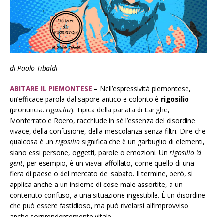
di Paolo Tibaldi
ABITARE IL PIEMONTESE
– Nell’espressività piemontese,
un’efficace parola dal sapore antico e colorito è
rigosilio
(pronuncia:
rigusiliu
). Tipica della parlata di Langhe,
Monferrato e Roero, racchiude in sé l’essenza del disordine
vivace, della confusione, della mescolanza senza filtri. Dire che
qualcosa è un
rigosilio
significa che è un garbuglio di elementi,
siano essi persone, oggetti, parole o emozioni. Un
rigosilio ‘d
gent
, per esempio, è un viavai affollato, come quello di una
fiera di paese o del mercato del sabato. Il termine, però, si
applica anche a un insieme di cose male assortite, a un
contenuto confuso, a una situazione ingestibile. È un disordine
che può essere fastidioso, ma può rivelarsi all’improvviso
anche sorprendentemente vitale.