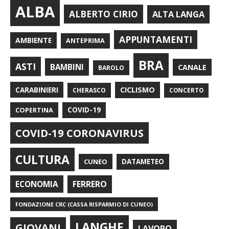
ALBA
ALBERTO CIRIO
ALTA LANGA
APPUNTAMENTI
AMBIENTE
ANTEPRIMA
BRA
ASTI
BAMBINI
CANALE
BAROLO
CARABINIERI
CICLISMO
CHERASCO
CONCERTO
COPERTINA
COVID-19
COVID-19 CORONAVIRUS
CULTURA
CUNEO
DATAMETEO
FERRERO
ECONOMIA
FONDAZIONE CRC (CASSA RISPARMIO DI CUNEO)
LANGHE
GIOVANI
LAVORO