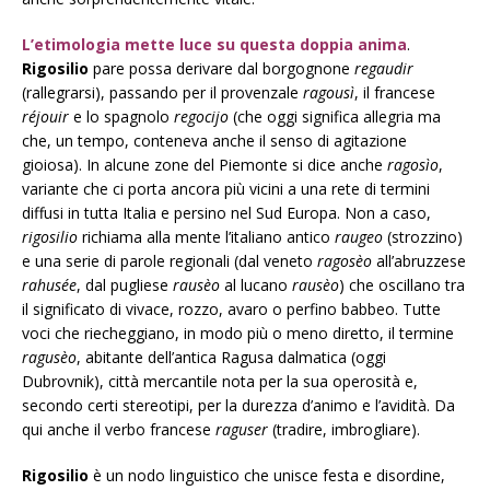
L’etimologia mette luce su questa doppia anima
.
Rigosilio
pare possa derivare dal borgognone
regaudir
(rallegrarsi), passando per il provenzale
ragousì
, il francese
réjouir
e lo spagnolo
regocijo
(che oggi significa allegria ma
che, un tempo, conteneva anche il senso di agitazione
gioiosa). In alcune zone del Piemonte si dice anche
ragosìo
,
variante che ci porta ancora più vicini a una rete di termini
diffusi in tutta Italia e persino nel Sud Europa. Non a caso,
rigosilio
richiama alla mente l’italiano antico
raugeo
(strozzino)
e una serie di parole regionali (dal veneto
ragosèo
all’abruzzese
rahusée
, dal pugliese
rausèo
al lucano
rausèo
) che oscillano tra
il significato di vivace, rozzo, avaro o perfino babbeo. Tutte
voci che riecheggiano, in modo più o meno diretto, il termine
ragusèo
, abitante dell’antica Ragusa dalmatica (oggi
Dubrovnik), città mercantile nota per la sua operosità e,
secondo certi stereotipi, per la durezza d’animo e l’avidità. Da
qui anche il verbo francese
raguser
(tradire, imbrogliare).
Rigosilio
è un nodo linguistico che unisce festa e disordine,