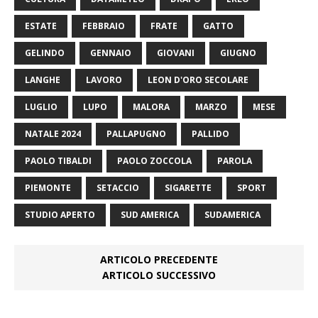
ESTATE
FEBBRAIO
FRATE
GATTO
GELINDO
GENNAIO
GIOVANI
GIUGNO
LANGHE
LAVORO
LEON D'ORO SECOLARE
LUGLIO
LUPO
MALORA
MARZO
MESE
NATALE 2024
PALLAPUGNO
PALLIDO
PAOLO TIBALDI
PAOLO ZOCCOLA
PAROLA
PIEMONTE
SETACCIO
SIGARETTE
SPORT
STUDIO APERTO
SUD AMERICA
SUDAMERICA
ARTICOLO PRECEDENTE
ARTICOLO SUCCESSIVO