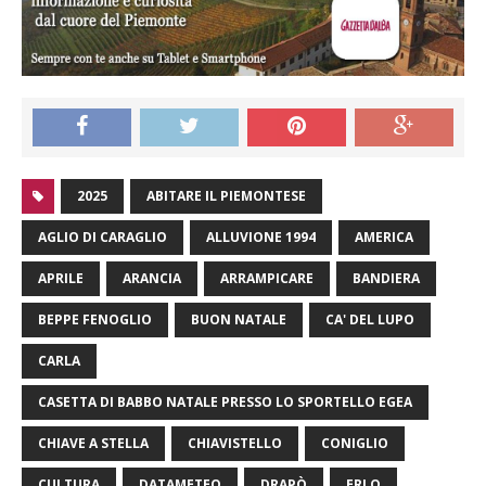
2025
ABITARE IL PIEMONTESE
AGLIO DI CARAGLIO
ALLUVIONE 1994
AMERICA
APRILE
ARANCIA
ARRAMPICARE
BANDIERA
BEPPE FENOGLIO
BUON NATALE
CA' DEL LUPO
CARLA
CASETTA DI BABBO NATALE PRESSO LO SPORTELLO EGEA
CHIAVE A STELLA
CHIAVISTELLO
CONIGLIO
CULTURA
DATAMETEO
DRAPÒ
ERLO