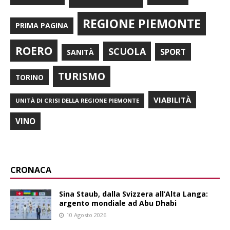
REGIONE PIEMONTE
PRIMA PAGINA
ROERO
SCUOLA
SPORT
SANITÀ
TURISMO
TORINO
VIABILITÀ
UNITÀ DI CRISI DELLA REGIONE PIEMONTE
VINO
CRONACA
Sina Staub, dalla Svizzera all’Alta Langa:
argento mondiale ad Abu Dhabi
10 Agosto 2026