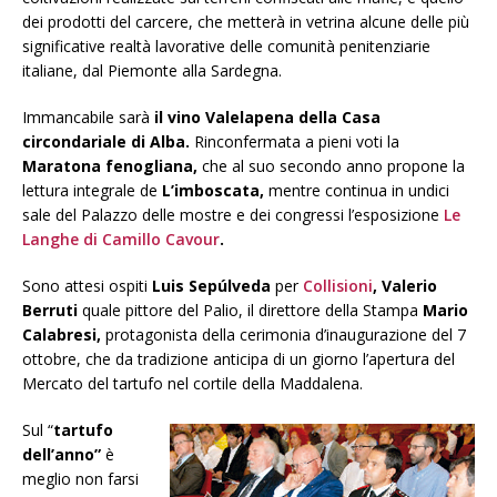
dei prodotti del carcere, che metterà in vetrina alcune delle più
significative realtà lavorative delle comunità penitenziarie
italiane, dal Piemonte alla Sardegna.
Immancabile sarà
il vino Valelapena della Casa
circondariale di Alba.
Rinconfermata a pieni voti la
Maratona fenogliana,
che al suo secondo anno propone la
lettura integrale de
L’imboscata,
mentre continua in undici
sale del Palazzo delle mostre e dei congressi l’esposizione
Le
Langhe di Camillo Cavour
.
Sono attesi ospiti
Luis Sepúlveda
per
Collisioni
, Valerio
Berruti
quale pittore del Palio, il direttore della Stampa
Mario
Calabresi,
protagonista della cerimonia d’inaugurazione del 7
ottobre, che da tradizione anticipa di un giorno l’apertura del
Mercato del tartufo nel cortile della Maddalena.
Sul “
tartufo
dell’anno”
è
meglio non farsi