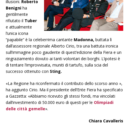
illusioni.
Roberto
Benigni
ha
gentilmente
rifiutato il
Tuber
e attualmente
l’unica icona
“papabile” è la celeberrima cantante
Madonna,
buttata lì
dall’assessore regionale Alberto Cirio, tra una battuta ironica
sull’immagine poco gaudente di quest’edizione della Fiera e un
ringraziamento dovuto ai tanti volontari dei borghi. L’ipotesi è
di tentare l’improvvisata, muniti di tartufo, sulla scia del
successo ottenuto con
Sting.
«La Regione ha riconfermato il contributo dello scorso anno »,
ha aggiunto Cirio. Ma il presidente dell’Ente Fiera ha specificato
a Gazzetta: «Abbiamo ricevuto gli stessi fondi, ma vincolati
dall’investimento di 50.000 euro di questi per le
Olimpiadi
delle città gemelle
».
Chiara Cavalleris