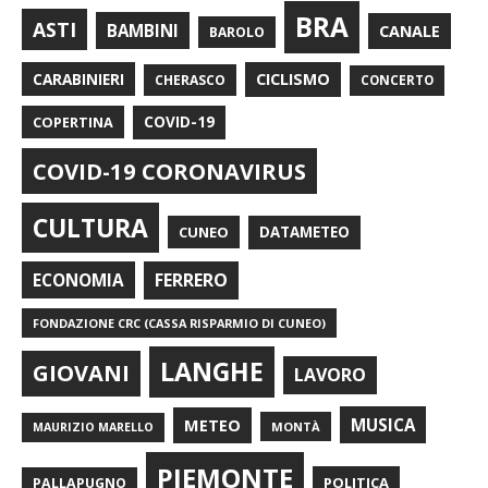
BRA
ASTI
BAMBINI
CANALE
BAROLO
CARABINIERI
CICLISMO
CHERASCO
CONCERTO
COPERTINA
COVID-19
COVID-19 CORONAVIRUS
CULTURA
CUNEO
DATAMETEO
FERRERO
ECONOMIA
FONDAZIONE CRC (CASSA RISPARMIO DI CUNEO)
LANGHE
GIOVANI
LAVORO
METEO
MUSICA
MONTÀ
MAURIZIO MARELLO
PIEMONTE
POLITICA
PALLAPUGNO