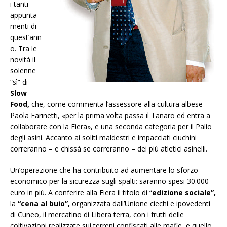
i tanti
appunta
menti di
quest’ann
o. Tra le
novità il
solenne
“sì” di
Slow
Food,
che, come commenta l’assessore alla cultura albese
Paola Farinetti, «per la prima volta passa il Tanaro ed entra a
collaborare con la Fiera», e una seconda categoria per il Palio
degli asini. Accanto ai soliti maldestri e impacciati ciuchini
correranno – e chissà se correranno – dei più atletici asinelli.
Un’operazione che ha contribuito ad aumentare lo sforzo
economico per la sicurezza sugli spalti: saranno spesi 30.000
euro in più. A conferire alla Fiera il titolo di “
edizione sociale”,
la
“cena al buio”,
organizzata dall’Unione ciechi e ipovedenti
di Cuneo, il mercatino di Libera terra, con i frutti delle
coltivazioni realizzate sui terreni confiscati alle mafie, e quello