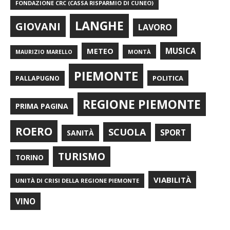
FONDAZIONE CRC (CASSA RISPARMIO DI CUNEO)
LANGHE
GIOVANI
LAVORO
METEO
MUSICA
MONTÀ
MAURIZIO MARELLO
PIEMONTE
POLITICA
PALLAPUGNO
REGIONE PIEMONTE
PRIMA PAGINA
ROERO
SCUOLA
SPORT
SANITÀ
TURISMO
TORINO
VIABILITÀ
UNITÀ DI CRISI DELLA REGIONE PIEMONTE
VINO