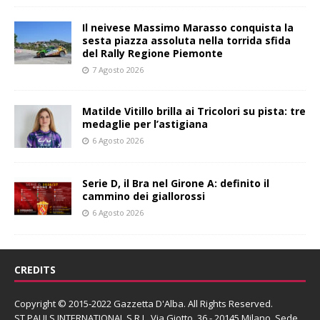
Il neivese Massimo Marasso conquista la
sesta piazza assoluta nella torrida sfida
del Rally Regione Piemonte
7 Agosto 2026
Matilde Vitillo brilla ai Tricolori su pista: tre
medaglie per l’astigiana
6 Agosto 2026
Serie D, il Bra nel Girone A: definito il
cammino dei giallorossi
6 Agosto 2026
CREDITS
Copyright © 2015-2022 Gazzetta D'Alba. All Rights Reserved.
ST PAULS INTERNATIONAL S.R.L.
Via Giotto, 36 - 20145 Milano. Sede