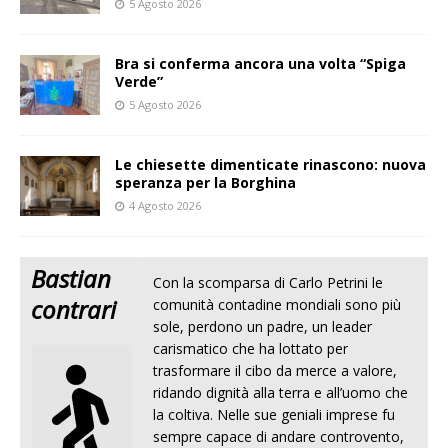
5 Agosto 2026
Bra si conferma ancora una volta “Spiga
Verde”
5 Agosto 2026
Le chiesette dimenticate rinascono: nuova
speranza per la Borghina
4 Agosto 2026
Bastian
Con la scomparsa di Carlo Petrini le
contrari
comunità contadine mondiali sono più
sole, perdono un padre, un leader
carismatico che ha lottato per
trasformare il cibo da merce a valore,
ridando dignità alla terra e all’uomo che
la coltiva. Nelle sue geniali imprese fu
sempre capace di andare controvento,