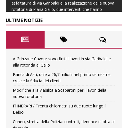
per la realizzazione della rotatoria di località Scaparoni,
intervento destinato a migliorare la sicurezza e la fluidità
della circolazione nel
[...]
ULTIME NOTIZIE
A Grinzane Cavour sono finiti i lavori in via Garibaldi e
alla rotonda al Gallo
Banca di Asti, utile a 26,7 milioni nel primo semestre:
cresce la fiducia dei clienti
Modifiche alla viabilità a Scaparoni per i lavori della
nuova rotatoria
ITINERARI / Trenta chilometri su due ruote lungo il
Belbo
Cuneo, stretta della Polizia: controlli, denunce e lotta al
degrado