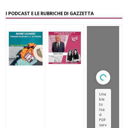
I PODCAST E LE RUBRICHE DI GAZZETTA
Una
ble
to
loa
d
PDF
serv